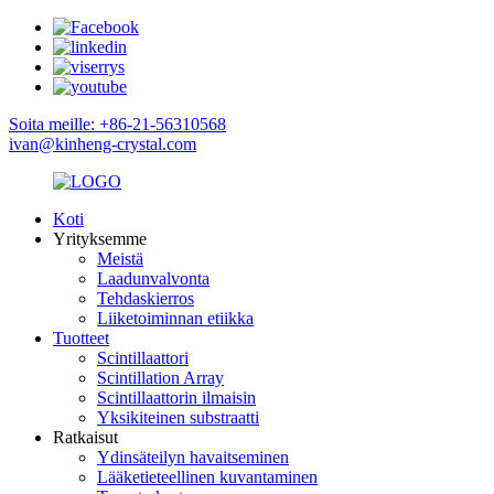
Soita meille: +86-21-56310568
ivan@kinheng-crystal.com
Koti
Yrityksemme
Meistä
Laadunvalvonta
Tehdaskierros
Liiketoiminnan etiikka
Tuotteet
Scintillaattori
Scintillation Array
Scintillaattorin ilmaisin
Yksikiteinen substraatti
Ratkaisut
Ydinsäteilyn havaitseminen
Lääketieteellinen kuvantaminen