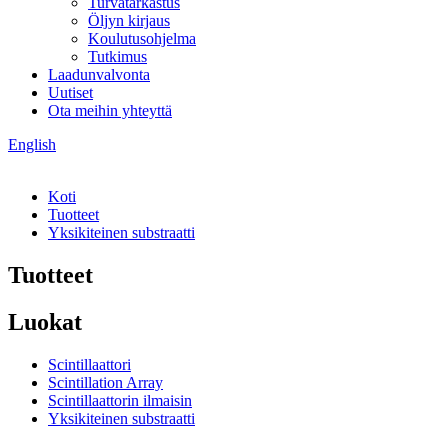
Turvatarkastus
Öljyn kirjaus
Koulutusohjelma
Tutkimus
Laadunvalvonta
Uutiset
Ota meihin yhteyttä
English
Koti
Tuotteet
Yksikiteinen substraatti
Tuotteet
Luokat
Scintillaattori
Scintillation Array
Scintillaattorin ilmaisin
Yksikiteinen substraatti