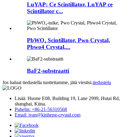
LuYAP: Ce Scintillator, LuYAP ce
Scintillator c...
PbWO₄ Scintillator, Pwo Crystal,
Pbwo4 Crystal,...
BaF2-substraatti
Jos haluat tiedustella tuotteitamme, jätä viestisi.
tiedustelu
Lisää: Huone E08, Building 19, Lane 2999, Hutai Rd,
shanghai, Kiina.
Puhelin: +86-21-56310568
Email: ivan@kinheng-crystal.com