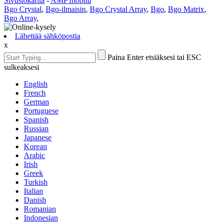
Sivustokartta
-
AMP mobiili
Bgo Crystal
,
Bgo-ilmaisin
,
Bgo Crystal Array
,
Bgo
,
Bgo Matrix
,
Bgo Array
,
Lähettää sähköpostia
x
Paina Enter etsiäksesi tai ESC
sulkeaksesi
English
French
German
Portuguese
Spanish
Russian
Japanese
Korean
Arabic
Irish
Greek
Turkish
Italian
Danish
Romanian
Indonesian