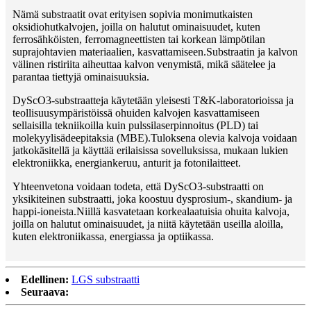
Nämä substraatit ovat erityisen sopivia monimutkaisten
oksidiohutkalvojen, joilla on halutut ominaisuudet, kuten
ferrosähköisten, ferromagneettisten tai korkean lämpötilan
suprajohtavien materiaalien, kasvattamiseen.Substraatin ja kalvon
välinen ristiriita aiheuttaa kalvon venymistä, mikä säätelee ja
parantaa tiettyjä ominaisuuksia.
DyScO3-substraatteja käytetään yleisesti T&K-laboratorioissa ja
teollisuusympäristöissä ohuiden kalvojen kasvattamiseen
sellaisilla tekniikoilla kuin pulssilaserpinnoitus (PLD) tai
molekyylisädeepitaksia (MBE).Tuloksena olevia kalvoja voidaan
jatkokäsitellä ja käyttää erilaisissa sovelluksissa, mukaan lukien
elektroniikka, energiankeruu, anturit ja fotonilaitteet.
Yhteenvetona voidaan todeta, että DyScO3-substraatti on
yksikiteinen substraatti, joka koostuu dysprosium-, skandium- ja
happi-ioneista.Niillä kasvatetaan korkealaatuisia ohuita kalvoja,
joilla on halutut ominaisuudet, ja niitä käytetään useilla aloilla,
kuten elektroniikassa, energiassa ja optiikassa.
Edellinen:
LGS substraatti
Seuraava: