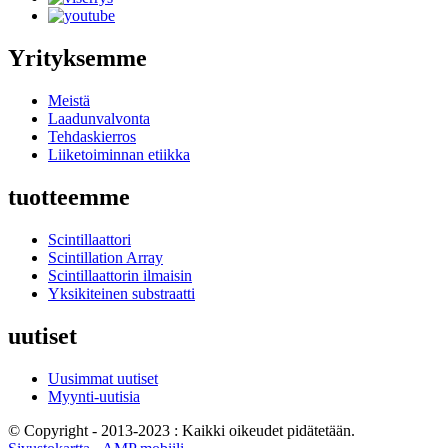
Yrityksemme
Meistä
Laadunvalvonta
Tehdaskierros
Liiketoiminnan etiikka
tuotteemme
Scintillaattori
Scintillation Array
Scintillaattorin ilmaisin
Yksikiteinen substraatti
uutiset
Uusimmat uutiset
Myynti-uutisia
© Copyright - 2013-2023 : Kaikki oikeudet pidätetään.