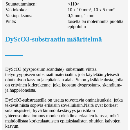
Suuntautuminen:
<110>
Vakiokoko:
10 x 10 mm², 10 x 5 mm²
Vakiopaksuus:
0,5 mm, 1 mm
Pinta:
toiselta tai molemmilta puolilta
epipoloitu
DyScO3-substraatin määritelmä
DyScO3 (dysprosium scandate) -substraatti viittaa
tietyntyyppiseen substraattimateriaaliin, jota käytetään yleisesti
ohutkalvon kasvun ja epitaksian alalla.Se on yksikidealusta, jolla
on erityinen kiderakenne, joka koostuu dysprosium-, skandium-
ja happi-ioneista.
DyScO3-substraateilla on useita toivottavia ominaisuuksia, jotka
tekevät niistä sopivia erilaisiin sovelluksiin.Näitä ovat korkeat
sulamispisteet, hyvä lämmönkestävyys ja ristikon
yhteensopimattomuus monien oksidimateriaalien kanssa, mikä
mahdollistaa korkealaatuisten epitaksiaalisten ohuiden kalvojen
kasvun.