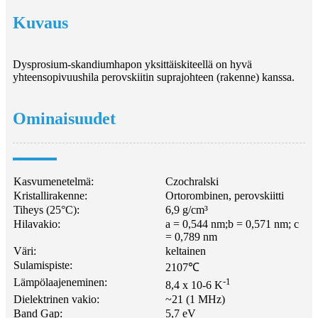
Kuvaus
Dysprosium-skandiumhapon yksittäiskiteellä on hyvä
yhteensopivuushila perovskiitin suprajohteen (rakenne) kanssa.
Ominaisuudet
Kasvumenetelmä:
Czochralski
Kristallirakenne:
Ortorombinen, perovskiitti
Tiheys (25°C):
6,9 g/cm³
Hilavakio:
a = 0,544 nm;b = 0,571 nm; c
= 0,789 nm
Väri:
keltainen
Sulamispiste:
2107℃
Lämpölaajeneminen:
-1
8,4 x 10-6 K
Dielektrinen vakio:
~21 (1 MHz)
Band Gap:
5,7 eV